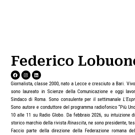
Federico Lobuon
F
I
L
a
n
i
c
s
n
Giornalista, classe 2000, nato a Lecce e cresciuto a Bari. Viv
e
t
k
b
a
e
sono laureato in Scienze della Comunicazione e oggi lavoro
o
g
d
Sindaco di Roma. Sono consulente per il settimanale
L’Esp
o
r
i
k
a
n
Sono autore e conduttore del programma radiofonico “Più Uno
m
10 alle 11 su Radio Globo. Da febbraio 2026, su intuizione di 
storico marchio della rivista
Rinascita
, ne sono presidente, tes
Faccio parte della direzione della Federazione romana de