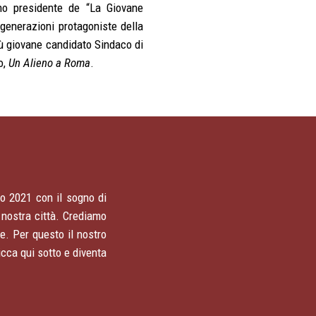
no presidente de “La Giovane
 generazioni protagoniste della
più giovane candidato Sindaco di
o,
Un Alieno a Roma
.
to 2021 con il sogno di
 nostra città. Crediamo
e. Per questo il nostro
licca qui sotto e diventa